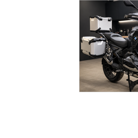
BMW K1600B Gran
Новости и акции
BMW GS
BMW 