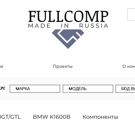
ая
Проекты
О ко
л:
GT/GTL
BMW K1600B
Компоненты