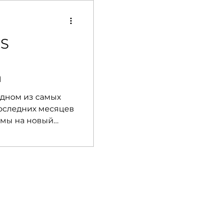
GS
а
одном из самых
оследних месяцев
емы на новый
re). Этот
выглядит очень
перед нами стояла
вить музыку, а
о аккуратно,
го мотоцикла.
оектирования
 Для этого мы