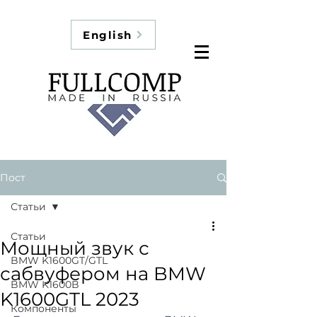
English
Пост
Статьи
Статьи
Мощный звук с
BMW K1600GT/GTL
сабвуфером на BMW
BMW K1600B
K1600GTL 2023
Компоненты