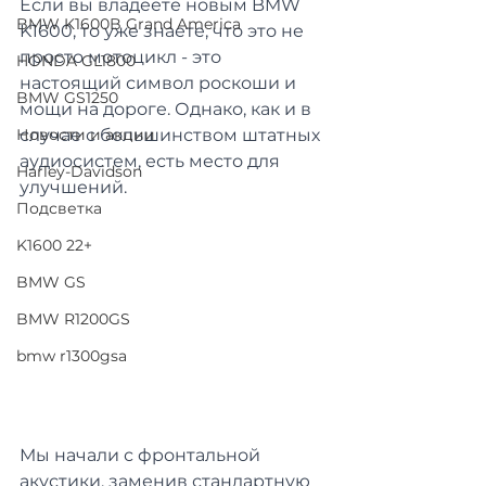
Если вы владеете новым BMW 
BMW K1600B Grand America
K1600, то уже знаете, что это не 
просто мотоцикл - это 
HONDA GL1800
настоящий символ роскоши и 
BMW GS1250
мощи на дороге. Однако, как и в 
Новости и акции
случае с большинством штатных 
аудиосистем, есть место для 
Harley-Davidson
улучшений. 
Подсветка
K1600 22+
BMW GS
BMW R1200GS
bmw r1300gsa
Мы начали с фронтальной 
акустики, заменив стандартную 