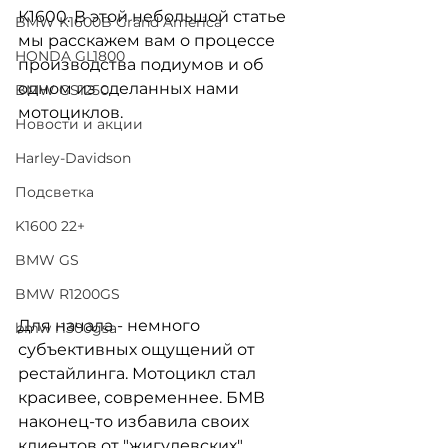
К1600. В этой небольшой статье 
BMW K1600B Grand America
мы расскажем вам о процессе 
HONDA GL1800
производства подиумов и об 
одном из сделанных нами 
BMW GS1250
мотоциклов. 
Новости и акции
Harley-Davidson
Подсветка
K1600 22+
BMW GS
BMW R1200GS
Для начала - немного 
bmw r1300gsa
субъективных ощущений от 
рестайлинга. Мотоцикл стал 
красивее, современнее. БМВ 
наконец-то избавила своих 
клиентов от "жигулевских" 